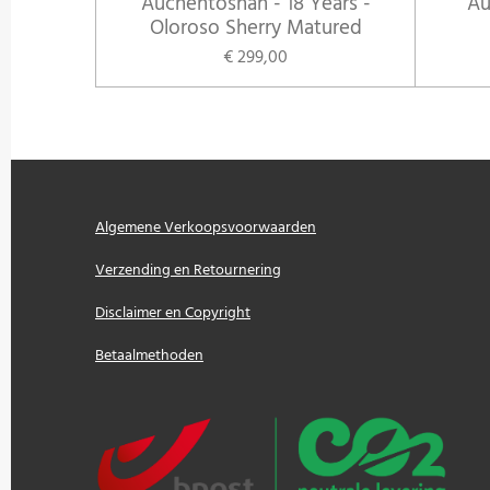
Auchentoshan - 18 Years -
Au
Oloroso Sherry Matured
€ 299,00
Algemene Verkoopsvoorwaarden
Verzending en Retournering
Disclaimer en Copyright
Betaalmethoden