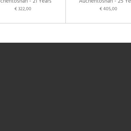
chentoshan - 21 Years
Auchentoshan - 25 Ye
€ 322,00
€ 405,00