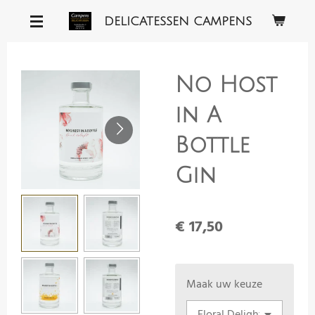
Ga
DELICATESSEN CAMPENS
direct
naar
de
No Host
hoofdinhoud
in A
Bottle
Gin
€ 17,50
Maak uw keuze