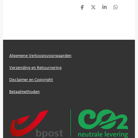
D
D
S
D
e
e
h
e
l
e
a
l
e
l
r
e
n
e
n
Algemene Verkoopsvoorwaarden
Verzending en Retournering
Disclaimer en Copyright
Betaalmethoden