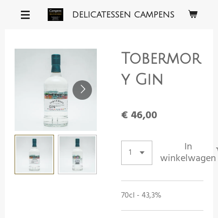
Ga
DELICATESSEN CAMPENS
direct
naar
de
Tobermor
hoofdinhoud
y Gin
€ 46,00
In
winkelwagen
70cl - 43,3%