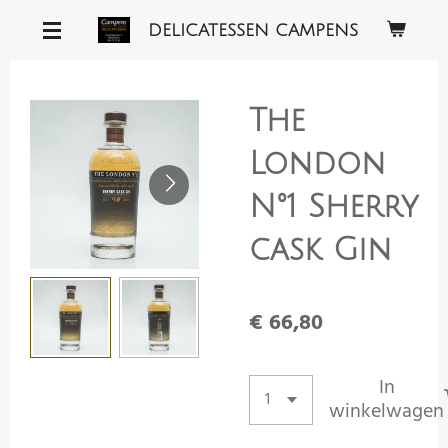
Ga
DELICATESSEN CAMPENS
direct
naar
de
The
hoofdinhoud
London
N°1 Sherry
cask Gin
€ 66,80
In
winkelwagen