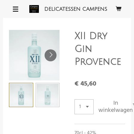
Ga
DELICATESSEN CAMPENS
direct
naar
de
XII Dry
hoofdinhoud
Gin
Provence
€ 45,60
In
winkelwagen
70cl - 42%