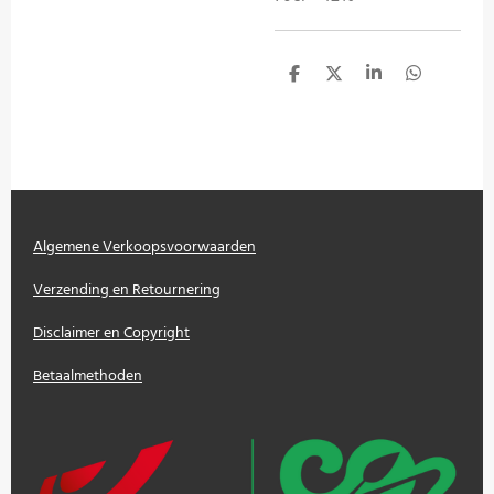
D
D
S
D
e
e
h
e
l
e
a
l
e
l
r
e
n
e
n
Algemene Verkoopsvoorwaarden
Verzending en Retournering
Disclaimer en Copyright
Betaalmethoden