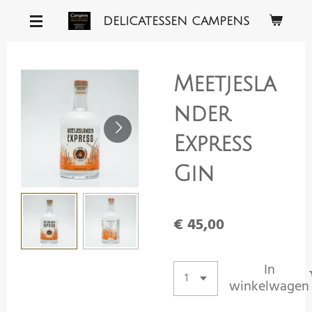
Ga
DELICATESSEN CAMPENS
direct
naar
de
Meetjesla
hoofdinhoud
nder
Express
Gin
€ 45,00
In
winkelwagen