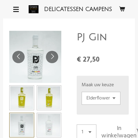
Ga
DELICATESSEN CAMPENS
direct
naar
de
PJ Gin
hoofdinhoud
€ 27,50
Maak uw keuze
In
winkelwagen