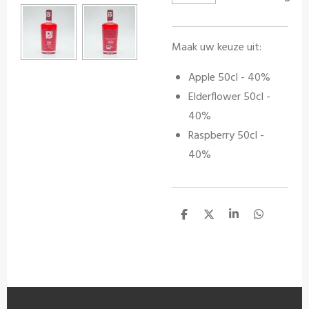
Maak uw keuze uit:
Apple 50cl - 40%
Elderflower 50cl -
40%
Raspberry 50cl -
40%
D
D
S
D
e
e
h
e
l
e
a
l
e
l
r
e
n
e
n