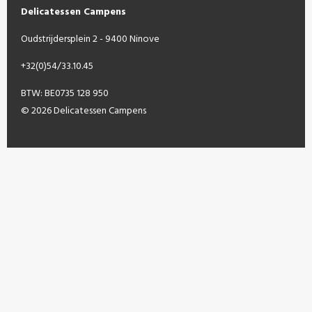
Delicatessen Campens
Oudstrijdersplein 2 - 9400 Ninove
+32(0)54/33.10.45
BTW: BE0735 128 950
© 2026 Delicatessen Campens