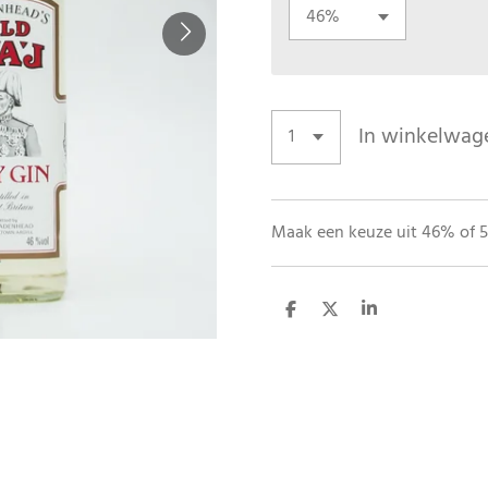
In winkelwag
Maak een keuze uit 46% of 5
D
D
S
e
e
h
l
e
a
e
l
r
n
e