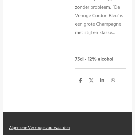
zonder probleem. `De
Venoge Cordon Bleu' is
een grote Champagne
met stijl en klasse...
75cl - 12% alcohol
D
D
S
D
e
e
h
e
l
e
a
l
e
l
r
e
n
e
n
Algemene Verkoopsvoorwaarden