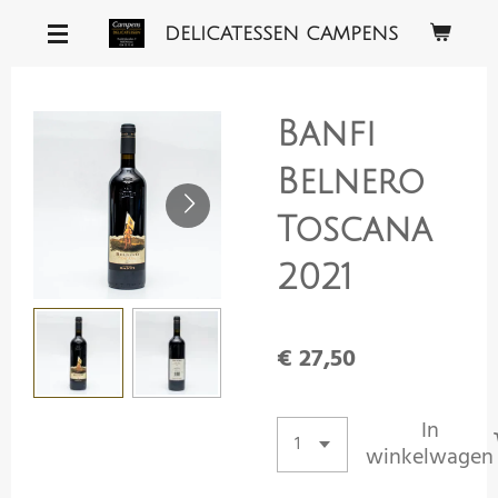
Ga
DELICATESSEN CAMPENS
direct
naar
de
Banfi
hoofdinhoud
Belnero
Toscana
2021
€ 27,50
In
winkelwagen