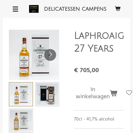
Ga
DELICATESSEN CAMPENS
direct
naar
de
Laphroaig
hoofdinhoud
27 Years
€ 705,00
In
winkelwagen
70cl - 41,7% alcohol