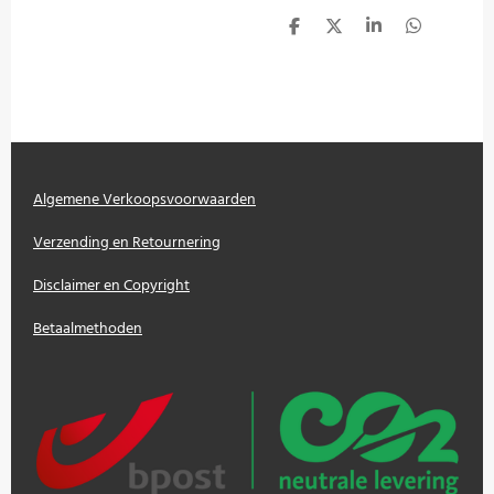
D
D
S
D
e
e
h
e
l
e
a
l
e
l
r
e
n
e
n
Algemene Verkoopsvoorwaarden
Verzending en Retournering
Disclaimer en Copyright
Betaalmethoden