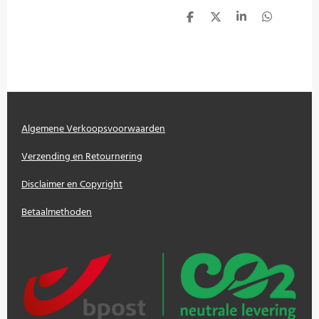
D
D
S
D
e
e
h
e
l
e
a
l
e
l
r
e
n
e
n
Algemene Verkoopsvoorwaarden
Verzending en Retournering
Disclaimer en Copyright
Betaalmethoden