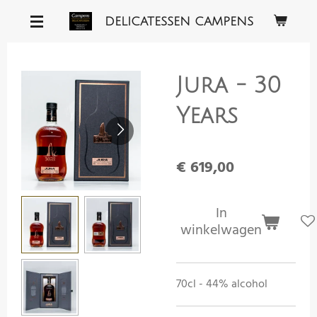
Ga
DELICATESSEN CAMPENS
direct
naar
de
Jura - 30
hoofdinhoud
Years
€ 619,00
In
winkelwagen
70cl - 44% alcohol