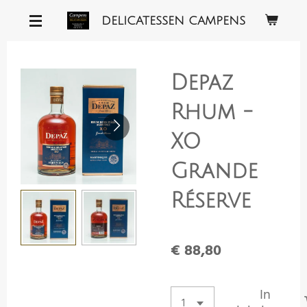
Ga
DELICATESSEN CAMPENS
direct
naar
de
Depaz
hoofdinhoud
Rhum -
XO
Grande
Réserve
€ 88,80
In