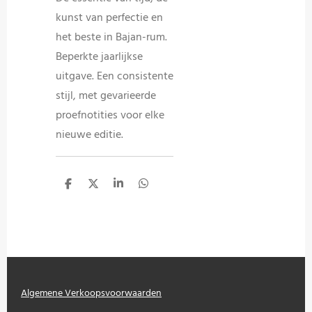
kunst van perfectie en
het beste in Bajan-rum.
Beperkte jaarlijkse
uitgave. Een consistente
stijl, met gevarieerde
proefnotities voor elke
nieuwe editie.
D
D
S
D
e
e
h
e
l
e
a
l
e
l
r
e
n
e
n
Algemene Verkoopsvoorwaarden