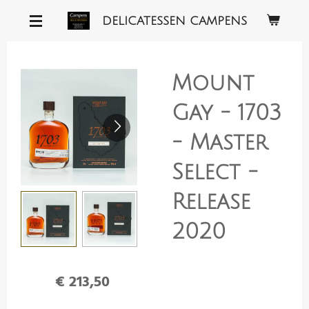
Ga
DELICATESSEN CAMPENS
direct
naar
de
Mount
hoofdinhoud
Gay - 1703
- Master
Select -
Release
2020
€ 213,50