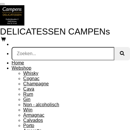
Ga
direct
naar
de
hoofdinhoud
DELICATESSEN CAMPENs
Home
Webshop
Whisky
Cognac
Champagne
Cava
Rum
Gin
Non - alcoholisch
Wijn
Armagnac
Calvados
Porto