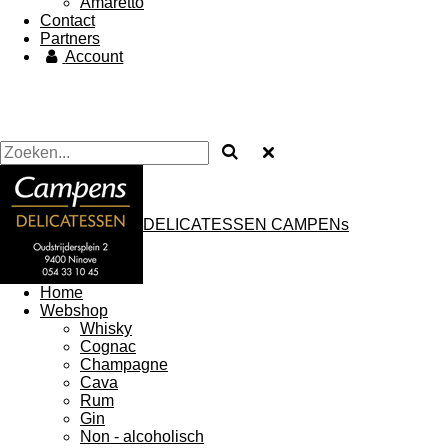
Amaretto
Contact
Partners
Account
DELICATESSEN CAMPENs
Home
Webshop
Whisky
Cognac
Champagne
Cava
Rum
Gin
Non - alcoholisch