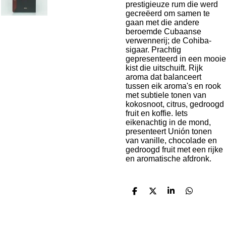
prestigieuze rum die werd
gecreëerd om samen te
gaan met die andere
beroemde Cubaanse
verwennerij; de Cohiba-
sigaar. Prachtig
gepresenteerd in een mooie
kist die uitschuift. Rijk
aroma dat balanceert
tussen eik aroma's en rook
met subtiele tonen van
kokosnoot, citrus, gedroogd
fruit en koffie. Iets
eikenachtig in de mond,
presenteert Unión tonen
van vanille, chocolade en
gedroogd fruit met een rijke
en aromatische afdronk.
D
D
S
D
e
e
h
e
l
e
a
l
e
l
r
e