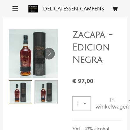
Ga
DELICATESSEN CAMPENS
direct
naar
de
Zacapa -
hoofdinhoud
Edicion
Negra
€ 97,00
In
winkelwagen
70cl - 43% alcohol