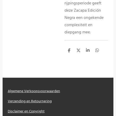
rijpingsperiode geeft
deze Zacapa Edición
Negra een ongekende
complexiteit en
diepgang mee.
D
D
S
D
e
e
h
e
l
e
a
l
e
l
r
e
n
e
n
Algemene Verkoopsvoorwaarden
Verzending en Retournering
Disclaimer en Copyright