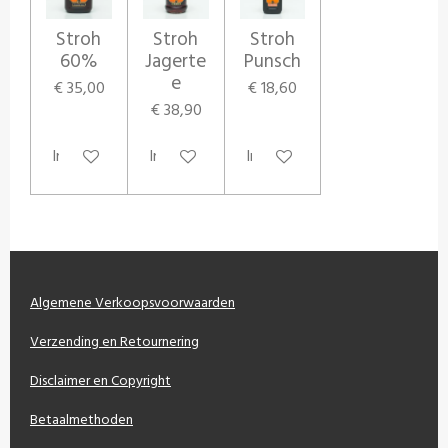
Stroh
Stroh
Stroh
60%
Jagerte
Punsch
e
€ 35,00
€ 18,60
€ 38,90
In winkelwagen
In winkelwagen
In winkelwagen
Algemene Verkoopsvoorwaarden
Verzending en Retournering
Disclaimer en Copyright
Betaalmethoden