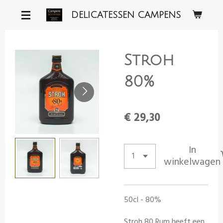
Ga
DELICATESSEN CAMPENS
direct
naar
de
Stroh
hoofdinhoud
80%
€ 29,30
In
winkelwagen
50cl - 80%
Stroh 80 Rum
heeft een