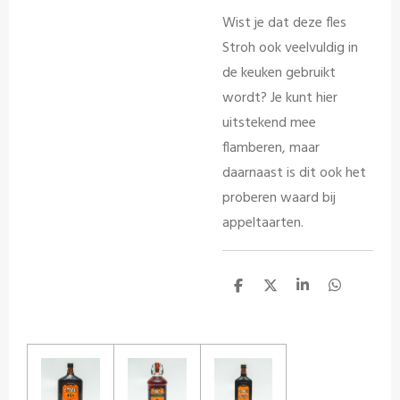
Wist je dat deze fles
Stroh ook veelvuldig in
de keuken gebruikt
wordt? Je kunt hier
uitstekend mee
flamberen, maar
daarnaast is dit ook het
proberen waard bij
appeltaarten.
D
D
S
D
e
e
h
e
l
e
a
l
e
l
r
e
n
e
n