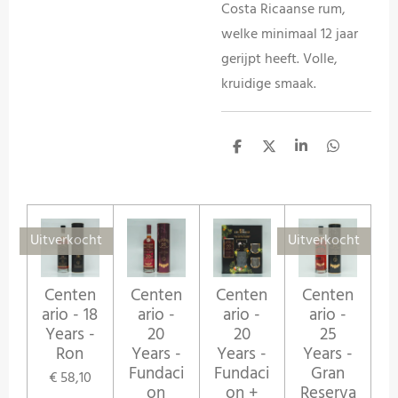
Costa Ricaanse rum,
welke minimaal 12 jaar
gerijpt heeft. Volle,
kruidige smaak.
D
D
S
D
e
e
h
e
l
e
a
l
e
l
r
e
n
e
n
Uitverkocht
Uitverkocht
Centen
Centen
Centen
Centen
ario - 18
ario -
ario -
ario -
Years -
20
20
25
Ron
Years -
Years -
Years -
Fundaci
Fundaci
Gran
€ 58,10
on
on +
Reserva