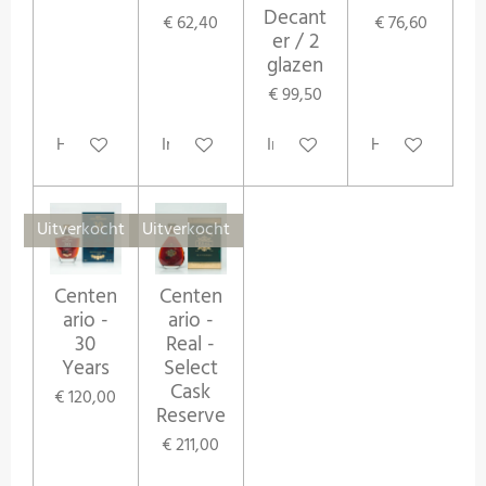
Decant
€ 62,40
€ 76,60
er / 2
glazen
€ 99,50
Houd mij op de hoogte
In winkelwagen
In winkelwagen
Houd mij op d
Uitverkocht
Uitverkocht
Centen
Centen
ario -
ario -
30
Real -
Years
Select
Cask
€ 120,00
Reserve
€ 211,00