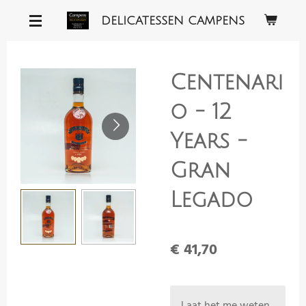
Ga
DELICATESSEN CAMPENS
direct
naar
de
Centenari
hoofdinhoud
o - 12
Years -
Gran
Legado
€ 41,70