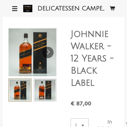
Ga
DELICATESSEN CAMPENS
direct
naar
de
Johnnie
hoofdinhoud
Walker -
12 Years -
Black
Label
€ 87,00
In