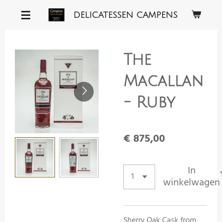
Ga
DELICATESSEN CAMPENS
direct
naar
de
The
hoofdinhoud
Macallan
- Ruby
€ 875,00
In
winkelwagen
Sherry Oak Cask from