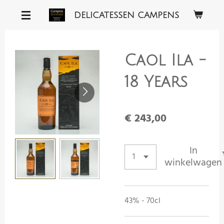
Ga
DELICATESSEN CAMPENS
direct
naar
de
Caol Ila -
hoofdinhoud
18 Years
€ 243,00
In
winkelwagen
43% - 70cl