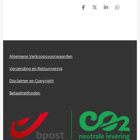
D
D
S
D
e
e
h
e
l
e
a
l
e
l
r
e
n
e
n
Algemene Verkoopsvoorwaarden
Verzending en Retournering
Disclaimer en Copyright
Betaalmethoden