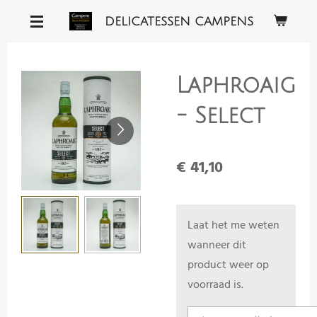
Ga
DELICATESSEN CAMPENS
direct
naar
de
Laphroaig
hoofdinhoud
- Select
€ 41,10
Laat het me weten
wanneer dit
product weer op
voorraad is.