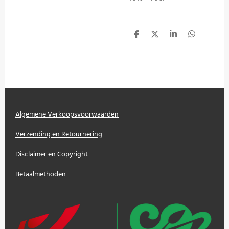
D
D
S
D
e
e
h
e
l
e
a
l
e
l
r
e
n
e
n
Algemene Verkoopsvoorwaarden
Verzending en Retournering
Disclaimer en Copyright
Betaalmethoden