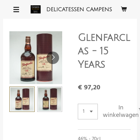
Ga
DELICATESSEN CAMPENS
direct
naar
de
Glenfarcl
hoofdinhoud
as - 15
Years
€ 97,20
In
winkelwagen
46% - 70cl