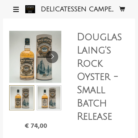
Ga
DELICATESSEN CAMPENS
direct
naar
de
Douglas
hoofdinhoud
Laing's
Rock
Oyster -
Small
Batch
Release
€ 74,00