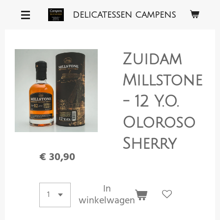
Ga
DELICATESSEN CAMPENS
direct
naar
de
Zuidam
hoofdinhoud
Millstone
- 12 Y.O.
Oloroso
Sherry
€ 30,90
In
winkelwagen