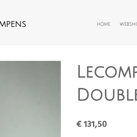
AMPENS
HOME
WEBSH
Lecomp
Double
€ 131,50