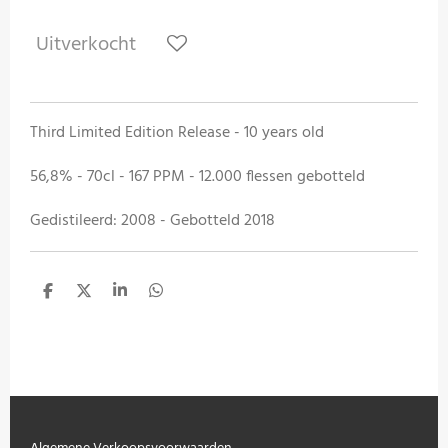
Uitverkocht
Third Limited Edition Release - 10 years old
56,8% - 70cl - 167 PPM - 12.000 flessen gebotteld
Gedistileerd: 2008 - Gebotteld 2018
D
D
S
D
e
e
h
e
l
e
a
l
e
l
r
e
n
e
n